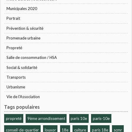
Municipales 2020
Portrait
Prévention & sécurité
Promenade urbaine
Propreté
Salle de consommation / HSA
Social & solidarité
Transports
Urbanisme
Vie de l'Association
Tags populaires
propreté
9ème arrondissement
paris 10e
paris-10e
conseil-de-quartier
louxor
18e
culture
paris 18e
scmr