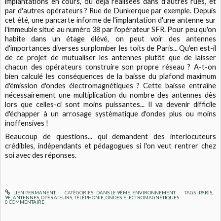
implantations en cours, ou déjà réalisées dans d'autres rues, et
par d'autres opérateurs ? Rue de Dunkerque par exemple. Depuis
cet été, une pancarte informe de l'implantation d'une antenne sur
l'immeuble situé au numéro 38 par l'opérateur SFR. Pour peu qu'on
habite dans un étage élévé, on peut voir des antennes
d'importances diverses surplomber les toits de Paris... Qu'en est-il
de ce projet de mutualiser les antennes plutôt que de laisser
chacun des opérateurs construire son propre réseau ? A-t-on
bien calculé les conséquences de la baisse du plafond maximum
d'émission d'ondes électromagnétiques ? Cette baisse entraîne
nécessairement une multiplication du nombre des antennes dès
lors que celles-ci sont moins puissantes... Il va devenir difficile
d'échapper à un arrosage systèmatique d'ondes plus ou moins
inoffensives !
Beaucoup de questions... qui demandent des interlocuteurs
crédibles, indépendants et pédagogues si l'on veut rentrer chez
soi avec des réponses.
LIEN PERMANENT
CATÉGORIES :
DANS LE 9ÈME
,
ENVIRONNEMENT
TAGS :
PARIS
,
9E
,
ANTENNES
,
OPÉRATEURS
,
TÉLÉPHONIE
,
ONDES-ÉLECTROMAGNÉTIQUES
0
COMMENTAIRE