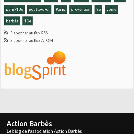
paris-18e
goutte-d-or
Paris
prévention
9e
voirie
barbès
10e
S'abonner au flux RSS
S'abonner au flux ATOM
Action Barbès
Le blog de l'association Action Barbès