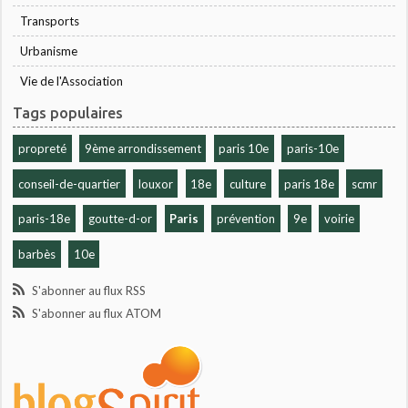
Transports
Urbanisme
Vie de l'Association
Tags populaires
propreté
9ème arrondissement
paris 10e
paris-10e
conseil-de-quartier
louxor
18e
culture
paris 18e
scmr
paris-18e
goutte-d-or
Paris
prévention
9e
voirie
barbès
10e
S'abonner au flux RSS
S'abonner au flux ATOM