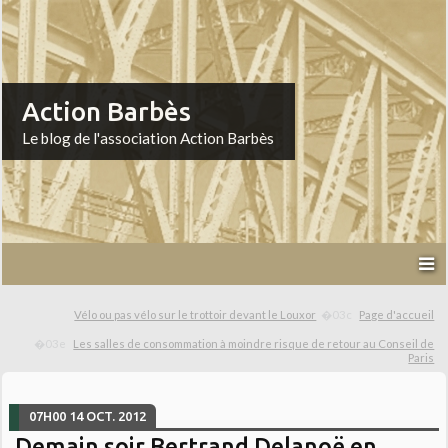
Action Barbès
Le blog de l'association Action Barbès
Vélo ou pas vélo sur le trottoir devant le Louxor
Page d'accueil
Les salles de consommation à moindre risque de retour au Conseil de
Paris
07H00
14
OCT. 2012
Demain soir Bertrand Delanoë en