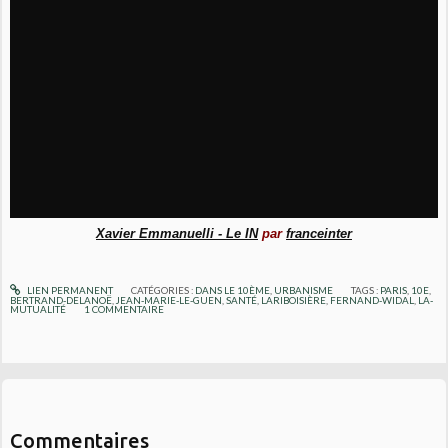
Xavier Emmanuelli - Le IN
par
franceinter
LIEN PERMANENT
CATÉGORIES :
DANS LE 10ÈME
,
URBANISME
TAGS :
PARIS
,
10E
,
BERTRAND-DELANOË
,
JEAN-MARIE-LE-GUEN
,
SANTÉ
,
LARIBOISIÈRE
,
FERNAND-WIDAL
,
LA-
MUTUALITÉ
1
COMMENTAIRE
Commentaires