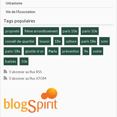
Urbanisme
Vie de l'Association
Tags populaires
propreté
9ème arrondissement
paris 10e
paris-10e
conseil-de-quartier
louxor
18e
culture
paris 18e
scmr
paris-18e
goutte-d-or
Paris
prévention
9e
voirie
barbès
10e
S'abonner au flux RSS
S'abonner au flux ATOM