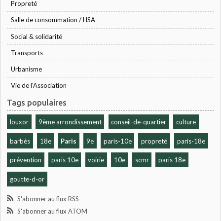
Propreté
Salle de consommation / HSA
Social & solidarité
Transports
Urbanisme
Vie de l'Association
Tags populaires
louxor
9ème arrondissement
conseil-de-quartier
culture
barbès
18e
Paris
9e
paris-10e
propreté
paris-18e
prévention
paris 10e
voirie
10e
scmr
paris 18e
goutte-d-or
S'abonner au flux RSS
S'abonner au flux ATOM