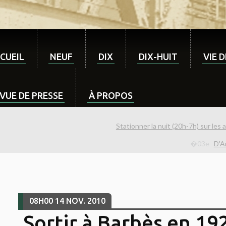
CUEIL
NEUF
DIX
DIX-HUIT
VIE 
VUE DE PRESSE
À PROPOS
Stationner la nuit (20h-7h) sur les a
D'A
08H00
14
NOV. 2010
Sortir à Barbès en 19