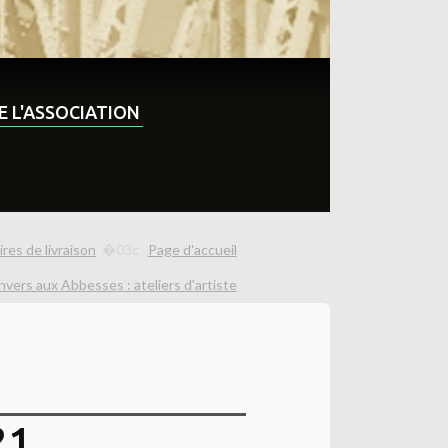
DE L'ASSOCIATION
ires de livraison
Page d'accueil
nvers aux Abbesses : ateliers d'artiste
21