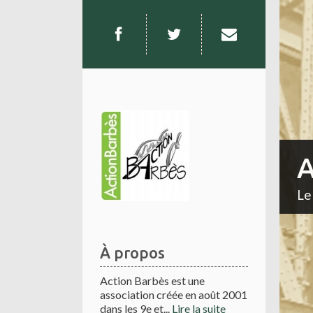
A
Le
À propos
Action Barbès est une
association créée en août 2001
dans les 9e et...
Lire la suite