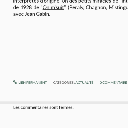
interprêtes d'origine. Un des petits miracles de l'in
de 1928 de "
On m'suit
" (Peraly, Chagnon, Mistingu
avec Jean Gabin.
LIEN PERMANENT
CATÉGORIES :
ACTUALITÉ
0
COMMENTAIRE
Les commentaires sont fermés.