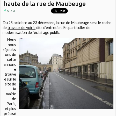
haute de la rue de Maubeuge
SHARE
Du 25 octobre au 23 décembre, la rue de Maubeuge sera le cadre
de
travaux de voirie
dits d'entretien. En particulier de
modernisation de l'éclairage public.
Nous
nous
réjouiss
ons de
cette
annonc
e
trouvé
e sur le
site de
la
mairie
de
Paris,
et plus
précisé