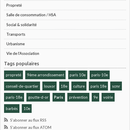
Propreté
Salle de consommation / HSA
Social & solidarité
Transports
Urbanisme
Vie de l'Association
Tags populaires
propreté
9ème arrondissement
paris 10e
paris-10e
conseil-de-quartier
louxor
18e
culture
paris 18e
scmr
paris-18e
goutte-d-or
Paris
prévention
9e
voirie
barbès
10e
S'abonner au flux RSS
S'abonner au flux ATOM