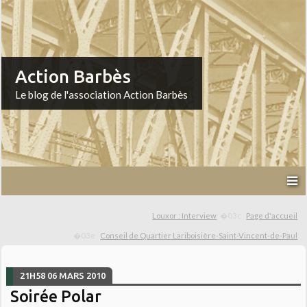
Action Barbès
Le blog de l'association Action Barbès
Louxor : Interview
Page d'accueil
Conseil de Quartier Lariboisière-Saint-Vincent-de-Paul
21H58
06
MARS 2010
Soirée Polar