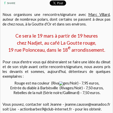
SHARE
Nous organisons une rencontre/signature avec
Marc Villard
,
auteur de nombreux polars, dont certains se passent à deux pas
de chez nous, à la Goutte d'Or et dans ses environs.
Ce sera le 19 mars à partir de 19 heures
chez Nadjet, au café La Goutte rouge,
e
19 rue Polonceau, dans le 18
arrondissement.
Pour ceux d'entre vous qui désireraient se faire une idée du climat
et de son style avant cette rencontre/signature, nous avons pris
les devants et sommes, aujourd'hui, détenteurs de quelques
exemplaires :
­ Rouge est ma couleur (Riva
ges/Noir) - 7,95 euros,
­ Entrée du diable à Barbèsville (Rivages/Noir) - 7,50 euros,
­ Rebelles de la nuit (Série noire/Gallimard) - 7,50 euros.
Vous pouvez, contacter soit Jeanne -
jeanne.causse@wanadoo.fr
soit Lise -
actionbarbes9@club-internet.fr
- pour les obtenir.