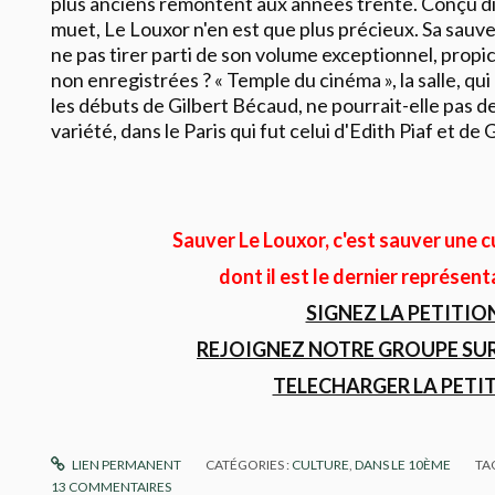
plus anciens remontent aux années trente. Conçu dix
muet, Le Louxor n'en est que plus précieux. Sa sauve
ne pas tirer parti de son volume exceptionnel, propi
non enregistrées ? « Temple du cinéma », la salle, qui 
les débuts de Gilbert Bécaud, ne pourrait-elle pas de
variété, dans le Paris qui fut celui d'Edith Piaf et d
Sauver Le Louxor, c'est sauver une c
dont il est le dernier représent
SIGNEZ LA PETITIO
REJOIGNEZ NOTRE GROUPE SU
TELECHARGER LA PETI
LIEN PERMANENT
CATÉGORIES :
CULTURE
,
DANS LE 10ÈME
TA
13
COMMENTAIRES