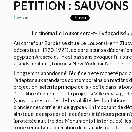
PETITION : SAUVONS 
SHARE
Le cinéma Le Louxor sera-t-il « façadisé » p
Au carrefour Barbès se situe Le Louxor (Henri Zipc
décorateur, 1920-1921), célèbre pour sa décoratio
égyptien
Art déco
qui n'est pas sans évoquer l'illustre
grands péplums, tourné à New-York par l'actrice Th
Longtemps abandonné, l'édifice a été racheté par la
l'adapter aux standards contemporains en matière d
projection (selon le principe de la « boîte dans la bo
l'équilibre économique du projet, la Ville envisage d
(sans trop se soucier de la stabilité des fondations, 
d'anciennes carrières de gypse). En imposant de détru
ainsi que les espaces et les décors intérieurs pour 
(protégée au titre des Monuments Historiques), les
à une redoutable opération de « façadisme », tel qu'on