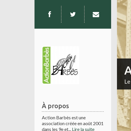
A
Le
À propos
Action Barbès est une
association créée en août 2001
dans les 9e et...
Lire la suite