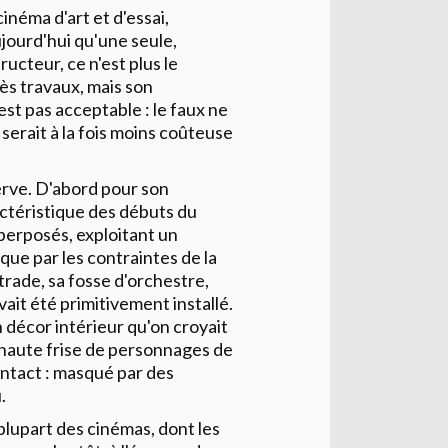
néma d'art et d'essai,
aujourd'hui qu'une seule,
cteur, ce n'est plus le
ès travaux, mais son
est pas acceptable : le faux ne
 serait à la fois moins coûteuse
serve. D'abord pour son
ctéristique des débuts du
perposés, exploitant un
que par les contraintes de la
trade, sa fosse d'orchestre,
vait été primitivement installé.
n décor intérieur qu'on croyait
 haute frise de personnages de
 intact : masqué par des
.
a plupart des cinémas, dont les