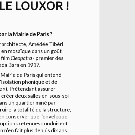
LE LOUXOR !
ar la Mairie de Paris ?
y architecte, Amédée Tibéri
n en mosaïque dans un goût
 film
Cleopatra
- premier des
eda Bara en 1917.
 Mairie de Paris qui entend
'isolation phonique et de
îte »). Prétendant assurer
e créer deux salles en sous-sol
dans un quartier miné par
ire la totalité de la structure,
n'en conserver que l'enveloppe
 options retenues conduisent
 n'en fait plus depuis dix ans.