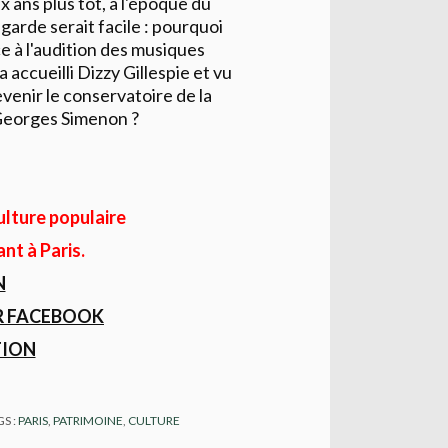
 ans plus tôt, à l'époque du
garde serait facile : pourquoi
ce à l'audition des musiques
a accueilli Dizzy Gillespie et vu
venir le conservatoire de la
e Georges Simenon ?
ulture populaire
ant à Paris.
N
R FACEBOOK
TION
GS :
PARIS
,
PATRIMOINE
,
CULTURE