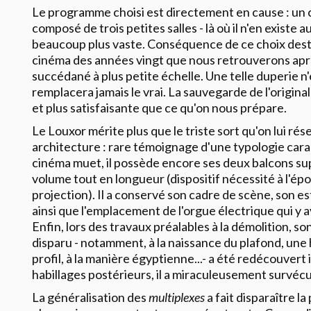
Le programme choisi est directement en cause : un ci
composé de trois petites salles - là où il n'en existe 
beaucoup plus vaste. Conséquence de ce choix destru
cinéma des années vingt que nous retrouverons apr
succédané à plus petite échelle. Une telle duperie n'
remplacera jamais le vrai. La sauvegarde de l'original
et plus satisfaisante que ce qu'on nous prépare.
Le Louxor mérite plus que le triste sort qu'on lui ré
architecture : rare témoignage d'une typologie cara
cinéma muet, il possède encore ses deux balcons su
volume tout en longueur (dispositif nécessité à l'épo
projection). Il a conservé son cadre de scène, son es
ainsi que l'emplacement de l'orgue électrique qui y a
Enfin, lors des travaux préalables à la démolition, so
disparu - notamment, à la naissance du plafond, une
profil, à la manière égyptienne...- a été redécouvert
habillages postérieurs, il a miraculeusement survécu
La généralisation des
multiplexes
a fait disparaître l