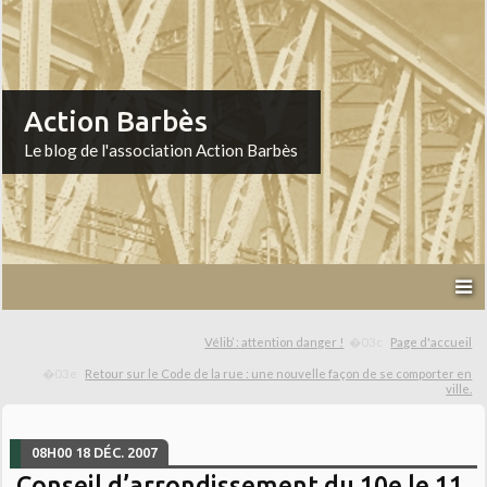
Action Barbès
Le blog de l'association Action Barbès
Vélib’ : attention danger !
Page d'accueil
Retour sur le Code de la rue : une nouvelle façon de se comporter en
ville.
08H00
18
DÉC. 2007
Conseil d’arrondissement du 10e le 11