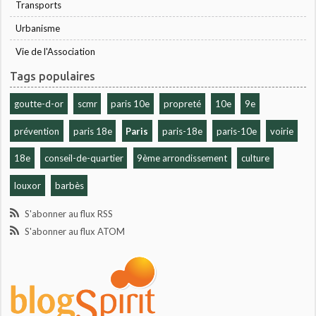
Transports
Urbanisme
Vie de l'Association
Tags populaires
goutte-d-or
scmr
paris 10e
propreté
10e
9e
prévention
paris 18e
Paris
paris-18e
paris-10e
voirie
18e
conseil-de-quartier
9ème arrondissement
culture
louxor
barbès
S'abonner au flux RSS
S'abonner au flux ATOM