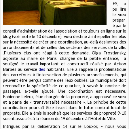
ES, a
pu lire
le vœu
prépar
é par le
conseil d'administration de l’association et toujours en ligne sur le
blog (voir note le 10 décembre), vœu destiné à interpeller les élus
sur la nécessité de créer une coordination, au-delà des limites des
arrondissements et de celles des secteurs des services de la ville.
.Plusieurs élus ont réagi à cette demande. Olga Trostiansky,
adjointe au maire de Paris, chargée de la petite enfance, a
souligné le travail important et constructif réalisé par Action
Barbès au service
des
habitants. Elle a rappelé la problématique
des carrefours à l’intersection de plusieurs arrondissements, qui
peuvent être perçus comme des lieux oubliés. La municipalité doit
reconnaître la spécificité de ce quartier, à savoir le nombre de
passages, a-t-elle ajouté. Une coordination est nécessaire.
Fabienne Leleux, élue chargée de la propreté, a approuvé ce vœu
et a parlé de « transversalité nécessaire ». Le principe de cette
coordination pourrait être inscrit dans le futur contrat local de
propreté. Elle a émis le souhait que les services de propreté 9-10
soient associés à la réunion du 19 décembre à l’Hôtel de Ville.
Intrigués par la délibération 14 sur le Louxor, - nous vous