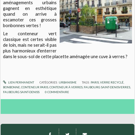
aménagements urbains
gagnent en esthétique
quand on arrive à
escamoter ces grosses
bonbonnes vertes !
Le conteneur vert
classique est certes visible
de loin, mais ne serait-il pas
plus harmonieux d'enterrer
dans le sous-sol de cette placette aménagée une cuve à verres ?
LIEN PERMANENT
CATÉGORIES :
URBANISME
TAGS :
PARIS
,
VERRE RECYCLÉ
,
BONBONNE
,
CONTENEUR PARIS
,
CONTENEUR À VERRES
,
FAUBOURG SAINT-DENISVERRES
,
FAUBOURG SAINT-DENISS
0
COMMENTAIRE