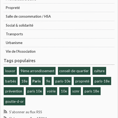
Propreté
Salle de consommation / HSA
Social & solidarité
Transports
Urbanisme
Vie de l'Association
Tags populaires
louxor
9ème arrondissement
conseil-de-quartier
culture
barbès
18e
Paris
9e
paris-10e
propreté
paris-18e
prévention
paris 10e
voirie
10e
scmr
paris 18e
goutte-d-or
S'abonner au flux RSS