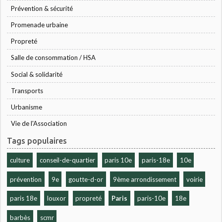
Prévention & sécurité
Promenade urbaine
Propreté
Salle de consommation / HSA
Social & solidarité
Transports
Urbanisme
Vie de l'Association
Tags populaires
culture
conseil-de-quartier
paris 10e
paris-18e
10e
prévention
9e
goutte-d-or
9ème arrondissement
voirie
paris 18e
louxor
propreté
Paris
paris-10e
18e
barbès
scmr