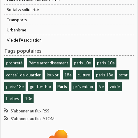
Social & solidarité
Transports
Urbanisme
Vie de l'Association
Tags populaires
propreté
9ème arrondissement
paris 10e
paris-10e
conseil-de-quartier
louxor
18e
culture
paris 18e
scmr
paris-18e
goutte-d-or
Paris
prévention
9e
voirie
barbès
10e
S'abonner au flux RSS
S'abonner au flux ATOM