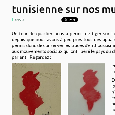
tunisienne sur nos m
SHARE
Un tour de quartier nous a permis de figer sur la
depuis que nous avons à peu près tous des appar
permis donc de conserver les traces d'enthousiasm
aux mouvements sociaux qui ont libéré le pays du cl
parlent ! Regardez :
e
c
D
l
n
c
b
a