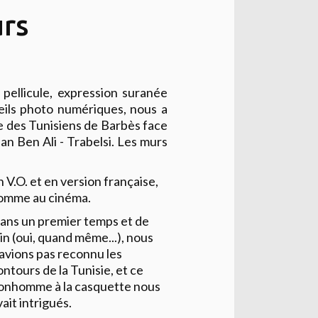
urs
 pellicule, expression suranée
eils photo numériques, nous a
e des Tunisiens de Barbès face
an Ben Ali - Trabelsi. Les murs
n V.O. et en version française,
omme au cinéma.
ans un premier temps et de
oin (oui, quand même...), nous
'avions pas reconnu les
ontours de la Tunisie, et ce
onhomme à la casquette nous
vait intrigués.