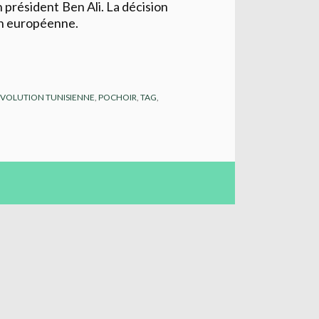
n président Ben Ali. La décision
ion européenne.
ÉVOLUTION TUNISIENNE
,
POCHOIR
,
TAG
,