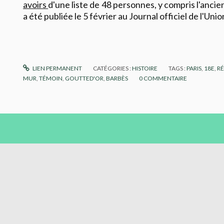
avoirs
d'une liste de 48 personnes, y compris l'ancie
a été publiée le 5 février au Journal officiel de l'Un
LIEN PERMANENT
CATÉGORIES :
HISTOIRE
TAGS :
PARIS
,
18E
,
R
MUR
,
TÉMOIN
,
GOUTTED'OR
,
BARBÈS
0
COMMENTAIRE