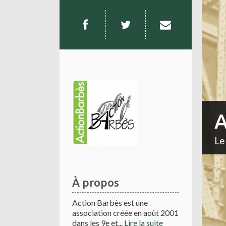
A
Le
À propos
Action Barbès est une
association créée en août 2001
dans les 9e et...
Lire la suite