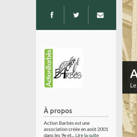
A
Le
À propos
Action Barbès est une
association créée en août 2001
dans les 9e et...
Lire la suite