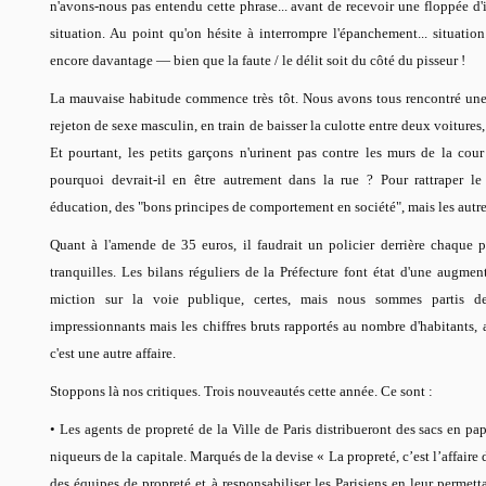
n'avons-nous pas entendu cette phrase... avant de recevoir une floppée d'in
situation. Au point qu'on hésite à interrompre l'épanchement... situa
encore davantage — bien que la faute / le délit soit du côté du pisseur !
La mauvaise habitude commence très tôt. Nous avons tous rencontré une
rejeton de sexe masculin, en train de baisser la culotte entre deux voitures, e
Et pourtant, les petits garçons n'urinent pas contre les murs de la cour
pourquoi devrait-il en être autrement dans la rue ? Pour rattraper le
éducation, des "bons principes de comportement en société", mais les autre
Quant à l'amende de 35 euros, il faudrait un policier derrière chaque p
tranquilles. Les bilans réguliers de la Préfecture font état d'une augm
miction sur la voie publique, certes, mais nous sommes partis de
impressionnants mais les chiffres bruts rapportés au nombre d'habitants, a
c'est une autre affaire.
Stoppons là nos critiques. Trois nouveautés cette année. Ce sont :
• Les agents de propreté de la Ville de Paris distribueront des sacs en pa
niqueurs de la capitale. Marqués de la devise « La propreté, c’est l’affaire de
des équipes de propreté et à responsabiliser les Parisiens en leur permett