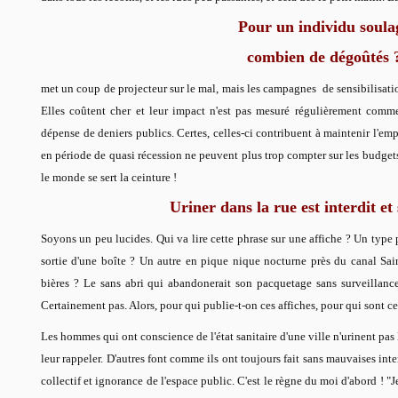
Pour un individu soula
combien de dégoûtés 
met un coup de projecteur sur le mal, mais les campagnes de sensibilisatio
Elles coûtent cher et leur impact n'est pas mesuré régulièrement comme 
dépense de deniers publics. Certes, celles-ci contribuent à maintenir l'e
en période de quasi récession ne peuvent plus trop compter sur les budgets
le monde se sert la ceinture !
Uriner dans la rue est interdit e
Soyons un peu lucides. Qui va lire cette phrase sur une affiche ? Un type 
sortie d'une boîte ? Un autre en pique nique nocturne près du canal Sa
bières ? Le sans abri qui abandonerait son pacquetage sans surveillance
Certainement pas. Alors, pour qui publie-t-on ces affiches, pour qui sont 
Les hommes qui ont conscience de l'état sanitaire d'une ville n'urinent pas l
leur rappeler. D'autres font comme ils ont toujours fait sans mauvaises int
collectif et ignorance de l'espace public. C'est le règne du moi d'abord ! "