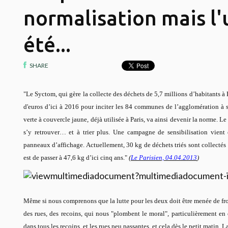
normalisation mais l'
été...
SHARE
"Le Syctom, qui gère la collecte des déchets de 5,7 millions d’habitants à 
d'euros d’ici à 2016 pour inciter les 84 communes de l’agglomération à 
verte à couvercle jaune, déjà utilisée à
Paris
, va ainsi devenir la norme. L
s’y retrouver… et à trier plus. Une campagne de sensibilisation vient
panneaux d’affichage. Actuellement, 30 kg de déchets triés sont collectés 
est de passer à 47,6 kg d’ici cinq ans."
(
Le Parisien, 04.04.2013
)
Même si nous comprenons que la lutte pour les deux doit être menée de front.
des rues, des recoins, qui nous "plombent le moral", particulièrement en é
dans tous les recoins, et les rues peu passantes, et cela dès le petit matin.