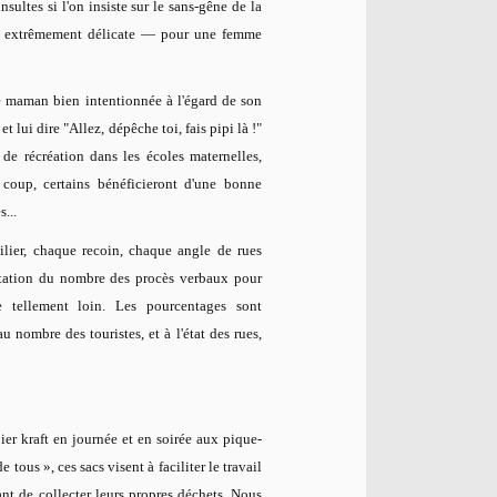
sultes si l'on insiste sur le sans-gêne de la
tion extrêmement délicate — pour une femme
 maman bien intentionnée à l'égard de son
t lui dire "Allez, dépêche toi, fais pipi là !"
 de récréation dans les écoles maternelles,
 coup, certains bénéficieront d'une bonne
s...
ilier, chaque recoin, chaque angle de rues
entation du nombre des procès verbaux pour
 tellement loin. Les pourcentages sont
u nombre des touristes, et à l'état des rues,
pier kraft en journée et en soirée aux pique-
 tous », ces sacs visent à faciliter le travail
ant de collecter leurs propres déchets. Nous