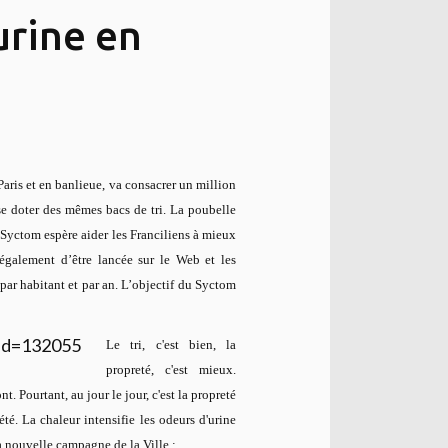
urine en
Paris
et en banlieue, va consacrer un million
se doter des mêmes bacs de tri. La poubelle
e Syctom espère aider les Franciliens à mieux
 également d’être lancée sur le Web et les
par habitant et par an. L’objectif du Syctom
Le tri, c'est bien, la
propreté, c'est mieux.
 Pourtant, au jour le jour, c'est la propreté
té. La chaleur intensifie les odeurs d'urine
 La nouvelle campagne de la Ville :