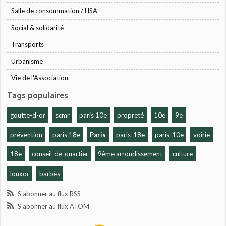
Salle de consommation / HSA
Social & solidarité
Transports
Urbanisme
Vie de l'Association
Tags populaires
goutte-d-or
scmr
paris 10e
propreté
10e
9e
prévention
paris 18e
Paris
paris-18e
paris-10e
voirie
18e
conseil-de-quartier
9ème arrondissement
culture
louxor
barbès
S'abonner au flux RSS
S'abonner au flux ATOM