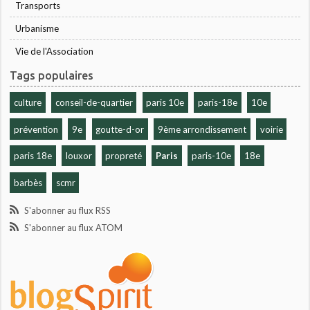
Transports
Urbanisme
Vie de l'Association
Tags populaires
culture
conseil-de-quartier
paris 10e
paris-18e
10e
prévention
9e
goutte-d-or
9ème arrondissement
voirie
paris 18e
louxor
propreté
Paris
paris-10e
18e
barbès
scmr
S'abonner au flux RSS
S'abonner au flux ATOM