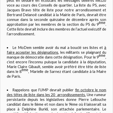
peut en déduire en écoutant les messages délivrés
mezzo
voce
au cours des Conseils de quartier. La liste du PS, avec
Jacques Bravo tête de liste pour notre arrondissement et
Bertrand Delanoë candidat à la Mairie de Paris, devrait être
connue dans la seconde quinzaine de décembre après son
ème
approbation par les membres de la section du PS du 9
.
Cette liste devrait inclure des membres de l’actuel exécutif de
l’arrondissement.
Le
MoDem
semble avoir du mal a bouclé ses listes et
à
faire accepter les désignations
, les militants se plaignant du
ème
manque de démocratie dans cette désignation. Pour le 9
,
c’est encore l’inconnu puisque la candidate à la députation,
Marie Claire Gibault, semble avoir préféré être tête de liste
ème
dans le 8
, Marielle de Sarnez étant candidate à la Maire
de Paris.
Rappelons que l’
UMP
devrait publier
fin octobre le nom
des têtes de liste dans les 20
arrondissements.
Une rumeur
persistante depuis les législatives donne Pierre Lellouche
candidat dans le 8ème et non dans le 9ème où il laisserait sa
place à Delphine Burkli, son attachée parlementaire. Le