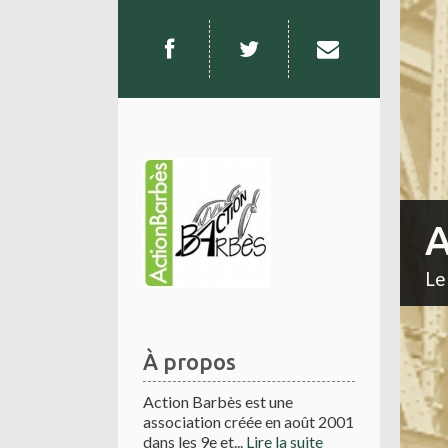
A
Le
À propos
Action Barbès est une
association créée en août 2001
dans les 9e et...
Lire la suite