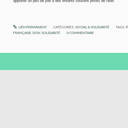
apporter un peu de joie à des enfants souvent privés de Noël.
LIEN PERMANENT
CATÉGORIES :
SOCIAL & SOLIDARITÉ
TAGS :
P
FRANÇAISE
,
DON
,
SOLIDARITÉ
0
COMMENTAIRE