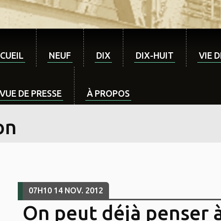
CUEIL
NEUF
DIX
DIX-HUIT
VIE 
VUE DE PRESSE
À PROPOS
on
07H10
14
NOV. 2012
On peut déjà penser à