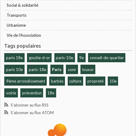
Social & solidarité
Transports
Urbanisme
Vie de l'Association
Tags populaires
paris 18e
goutte-d-or
paris-10e
9e
conseil-de-quartier
paris 10e
paris-18e
Paris
scmr
louxor
9ème arrondissement
barbès
culture
propreté
10e
voirie
prévention
18e
S'abonner au flux RSS
S'abonner au flux ATOM