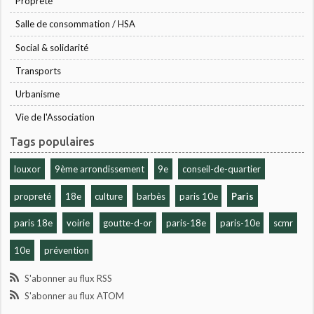
Propreté
Salle de consommation / HSA
Social & solidarité
Transports
Urbanisme
Vie de l'Association
Tags populaires
louxor
9ème arrondissement
9e
conseil-de-quartier
propreté
18e
culture
barbès
paris 10e
Paris
paris 18e
voirie
goutte-d-or
paris-18e
paris-10e
scmr
10e
prévention
S'abonner au flux RSS
S'abonner au flux ATOM