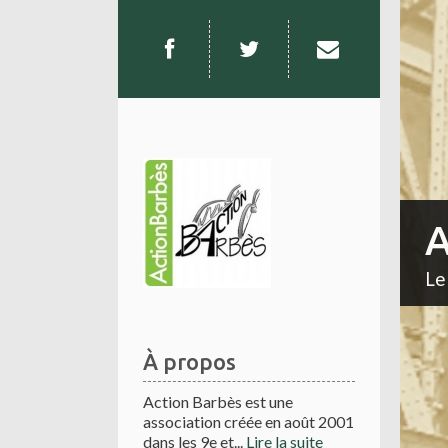
A
Le
À propos
Action Barbès est une
association créée en août 2001
dans les 9e et...
Lire la suite