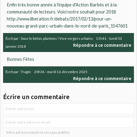
Enfin très bonne année à l'équipe d'Action Barbès et à la
communauté de lecteurs. Voici notre souhait pour 2018
http://www.liberation.fr/debats/2017/02/13/pour-un-
nouveau-grand-parc-urbain-dans-le-nord-de-paris_1547601
Écrit par :
Sous le béton, plantons ! Vive vergers urbains
11h41
-
lundi 01
Répondre à ce commentaire
janvier 2018
Bonnes Fêtes
Écrit par :
Tragin
20h36
-
mardi 16
décembre 2025
Répondre à ce commentaire
Écrire un commentaire
Votre adresse email ne sera pas publiée