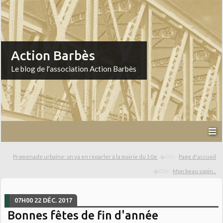
Action Barbès
Le blog de l'association Action Barbès
Promenade urbaine: on va en reparler à la mairie du 10e
Page d'accueil
Mon beau sapin...
07H00
22
DÉC. 2017
Bonnes fêtes de fin d'année