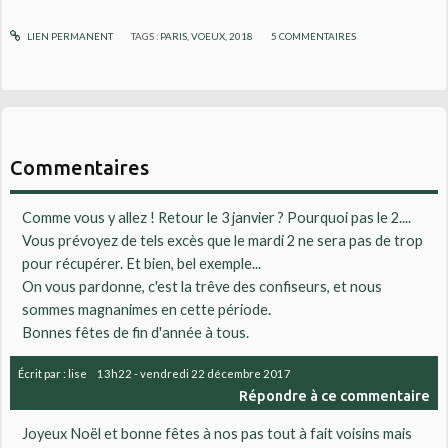
LIEN PERMANENT
TAGS :
PARIS
,
VOEUX
,
2018
5
COMMENTAIRES
Commentaires
Comme vous y allez ! Retour le 3 janvier ? Pourquoi pas le 2....
Vous prévoyez de tels excès que le mardi 2 ne sera pas de trop
pour récupérer. Et bien, bel exemple...
On vous pardonne, c'est la trêve des confiseurs, et nous
sommes magnanimes en cette période.
Bonnes fêtes de fin d'année à tous.
Écrit par :
lise
13h22
-
vendredi 22
décembre 2017
Répondre à ce commentaire
Joyeux Noël et bonne fêtes à nos pas tout à fait voisins mais