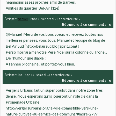
néanmoins assez proches amis de Barbès.
Amitiés du quartier Bel-Air (12e)
Écrit par :
manuel
20h47
-
vendredi 22
décembre 2017
Répondre à ce commentaire
@Manuel, Merci de vos bons voeux, et recevez toutes nos
meilleures pensées, vous tous, Manuel et l'équipe du blog de
Bel Air Sud (http://belairsud.blogspirit.com) !
Perso moi j'ai aimé votre Père Noël sur la colonne du Trône...
De l'humour que diable !
A l'année prochaine.. et portez-vous bien.
Écrit par :
lise
15h46
-
samedi 23
décembre 2017
Répondre à ce commentaire
Vergers Urbains fait un super boulot dans notre zone très
dense. Nous espérons qu'ils joueront un rôle clé dans la
Promenade Urbaine
http://vergersurbains.org/la-ville-comestible-vers-une-
nature-cultivee-au-service-des-communs/#more-2797