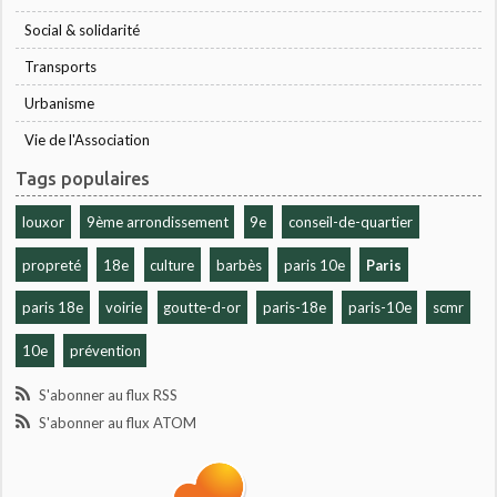
Social & solidarité
Transports
Urbanisme
Vie de l'Association
Tags populaires
louxor
9ème arrondissement
9e
conseil-de-quartier
propreté
18e
culture
barbès
paris 10e
Paris
paris 18e
voirie
goutte-d-or
paris-18e
paris-10e
scmr
10e
prévention
S'abonner au flux RSS
S'abonner au flux ATOM