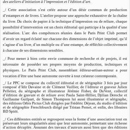
des ateliers d’initiation à l’impression et l’édition d’art.
_/ Cette association s’est créée autour d’un désir commun de production
d’estampes et de livres. L’atelier propose une approche exhaustive de la chaîne
du livre. Du choix de papier à la technique d’impression ou de reliure, chaque
possibilité d’intervention est un choix éditorial qui participe à la qualité d’une
réalisation. L’arc des compétences réunies dans le Paris Print Club permet
d’avoir un regard éclairé sur chacune des dimensions de l’objet imprimé, qu’il
s’agisse d’un livre, d’un multiple ou d’une estampe, de réfléchir collectivement
à chacune de ses dimensions sensibles.
_/ Pour mener à bien cette envie commune de recherche et de projets, il est
nécessaire de posséder ses propres moyens de production, techniques et
physiques. Le Paris Print Club, rassemblant éditeur-artisan-auteur a pour
vocation d’être une base autonome ouverte à tout créateur contemporain.
_/ Le PPC se compose du collectif éditorial et de sérigraphie 3 fois par jour
composé d’Idir Davaine et de Clément Vuillier, de l’éditeur et graveur Julien
Pelletier, du sérigraphe et illustrateur Jérémie Fisher, de DuVent, collectif
d’édition de gravure et de reliure avec Paula Saint-Hillier, Djilian Deroche et
Guillaume Guilpart, de Simon Thompson lui aussi illustrateur et sérigraphe,
des éditions Orbis Pictus Club dirigées par Frédéric Déjean, du studio d’édition
et de sérigraphie Frenchfourch dirigé par Tristan Pernet, et enfin, des libraires
BD Spirit.
_/ Ces différentes entités se regroupent sous la forme d’une association tout en
préservant leurs singularités ainsi que leur autonomie, permettant une richesse
d’action décuplée. Assurant des travaux d’auteurs aussi bien que des éditions