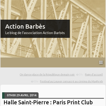
Action Barbès
Le blog de l'association Action Barbès
On danse place de la République demain soir
Page d'accueil
Festival au Louxor consacré au cinéma du Maghreb
07H00
29
AVRIL 2014
Halle Saint-Pierre : Paris Print Club