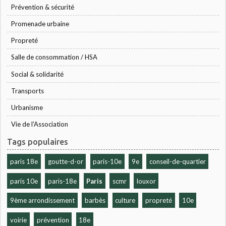
Prévention & sécurité
Promenade urbaine
Propreté
Salle de consommation / HSA
Social & solidarité
Transports
Urbanisme
Vie de l'Association
Tags populaires
paris 18e
goutte-d-or
paris-10e
9e
conseil-de-quartier
paris 10e
paris-18e
Paris
scmr
louxor
9ème arrondissement
barbès
culture
propreté
10e
voirie
prévention
18e