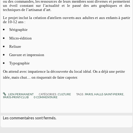
ou des commandes, les ressources de leurs membres sont diverses et permettent
un éveil constant sur l’actualité et le passé des arts graphiques et des
techniques de l’artisanat d’art.
Le projet inclut la création d'ateliers ouverts aux adultes et aux enfants à partir
de 10-12 ans :
Sérigraphie
Micro-édition
Reliure
Gravure et impression
Typographie
On attend avec impatience la découverte du local idéal. On a déjà une petite
idée, mais chut.... on risquerait de faire capoter.
LIEN PERMANENT
CATÉGORIES :
CULTURE
TAGS :
PARIS
,
HALLE-SAINT-PIERRE
,
PARIS-PRINT-CLUB
0
COMMENTAIRE
Les commentaires sont fermés.