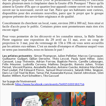
depuis plusieurs mois à s'implanter dans la Goutte d'Or. Pourquoi ? Parce qu'ils
aiment la Goutte d'Or, que ce quartier leur apparaît comme ouvert sur le monde,
ouvert sur la nouveauté, ouvert sur l'art. Parce que ses habitants sont curieux,
disponibles pour des aventures nouvelles, parce que le projet que le groupe
propose présente des savoir-faire originaux et de qualité.
Concrètement ils cherchent un local, vaste, environ 200 à 300 m2, bien situé et
facile d'accès pour le public. Certaines pistes sont prometteuses mais rien n'es
encore signé.
Pour vous permettre de les découvrir et les connaître mieux, la Halle Saint-
Pierre organise une exposition du 29 avril au 11 mai, avec un coup de
projection le 3 mai, jour du vernissage de 15h à 19h où vous serez accueillis
par les artistes eux-mêmes. C'est un monde d'estampes et d'humour auquel vous
ne serez pas insensibles, nous en faisons le pari !
Les artistes présentés
: Simon Thompson, Julien Pelletier, Marcos Carrasquer,
Guillaume Guilpart, Djilian Deroche, Théo Lescot, Paula Saint Hillier, Jules
Canouet, Loup Thévenin, Adrian Forrow, Baptiste Perrin, Camille Lebourges,
Félix Meunier, Ludmilla Cerveny, Mathieu Desjardin, Roméo Julien, Tristan
Pernet, Vincent Pianina, Annabelle Buxton, Antoine Caecke, Antoine Marchalot,
Paul Loubet, Pol Edouard Flores, Samuel Riversmoore, Satanik Mike, Singeon,
Dans Le Ciel Tout Va Bien, Tamas Pal, Kawanabe Kyosai, Daniel Johnstoon, Glen
Baxter, Willem, Kurt Schwitters, Tito Gascuel
Sur la page de l'événement
facebook:
https://www.facebook.com/events/569251033181716