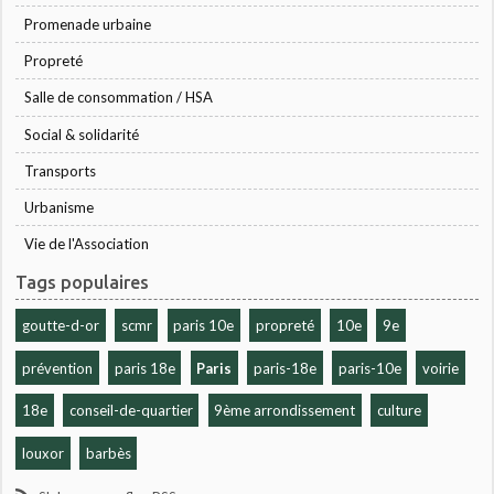
Promenade urbaine
Propreté
Salle de consommation / HSA
Social & solidarité
Transports
Urbanisme
Vie de l'Association
Tags populaires
goutte-d-or
scmr
paris 10e
propreté
10e
9e
prévention
paris 18e
Paris
paris-18e
paris-10e
voirie
18e
conseil-de-quartier
9ème arrondissement
culture
louxor
barbès