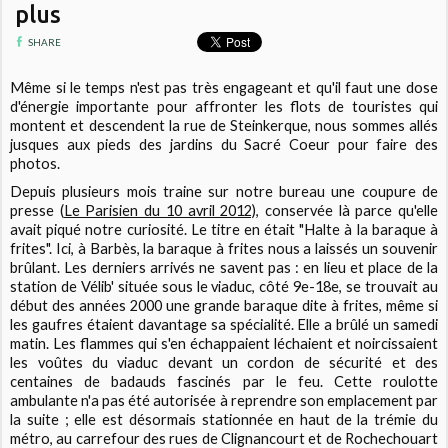
plus
SHARE
Même si le temps n'est pas très engageant et qu'il faut une dose
d'énergie importante pour affronter les flots de touristes qui
montent et descendent la rue de Steinkerque, nous sommes allés
jusques aux pieds des jardins du Sacré Coeur pour faire des
photos.
Depuis plusieurs mois traine sur notre bureau une coupure de
presse (
Le Parisien du 10 avril 2012)
, conservée là parce qu'elle
avait piqué notre curiosité. Le titre en était "Halte à la baraque à
frites". Ici, à Barbès, la baraque à frites nous a laissés un souvenir
brûlant. Les derniers arrivés ne savent pas : en lieu et place de la
station de Vélib' située sous le viaduc, côté 9e-18e, se trouvait au
début des années 2000 une grande baraque dite à frites, même si
les gaufres étaient davantage sa spécialité. Elle a brûlé un samedi
matin. Les flammes qui s'en échappaient léchaient et noircissaient
les voûtes du viaduc devant un cordon de sécurité et des
centaines de badauds fascinés par le feu. Cette roulotte
ambulante n'a pas été autorisée à reprendre son emplacement par
la suite ; elle est désormais stationnée en haut de la trémie du
métro, au carrefour des rues de Clignancourt et de Rochechouart