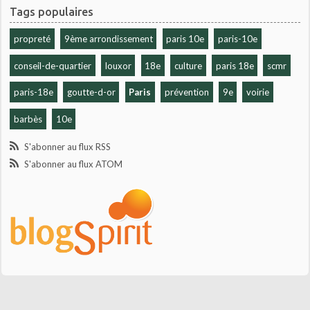
Tags populaires
propreté
9ème arrondissement
paris 10e
paris-10e
conseil-de-quartier
louxor
18e
culture
paris 18e
scmr
paris-18e
goutte-d-or
Paris
prévention
9e
voirie
barbès
10e
S'abonner au flux RSS
S'abonner au flux ATOM