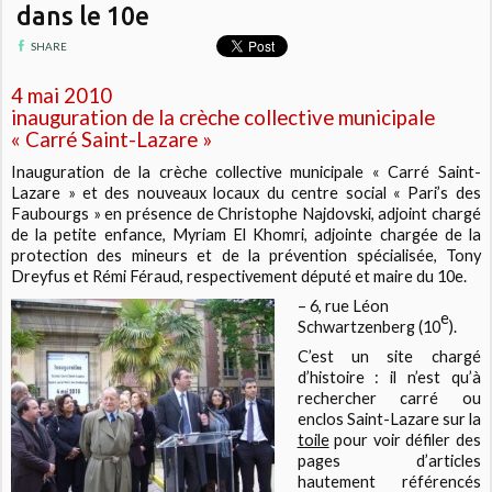
dans le 10e
SHARE
4 mai 2010
inauguration de la crèche collective municipale
« Carré Saint-Lazare »
Inauguration de la crèche collective municipale « Carré Saint-
Lazare » et des nouveaux locaux du centre social « Pari’s des
Faubourgs » en présence de Christophe Najdovski, adjoint chargé
de la petite enfance, Myriam El Khomri, adjointe chargée de la
protection des mineurs et de la prévention spécialisée, Tony
Dreyfus et Rémi Féraud, respectivement député et maire du 10e.
– 6, rue Léon
e
Schwartzenberg (10
).
C’est un site chargé
d’histoire : il n’est qu’à
rechercher
carré
ou
enclos Saint-Lazare
sur la
toile
pour voir défiler des
pages d’articles
hautement référencés