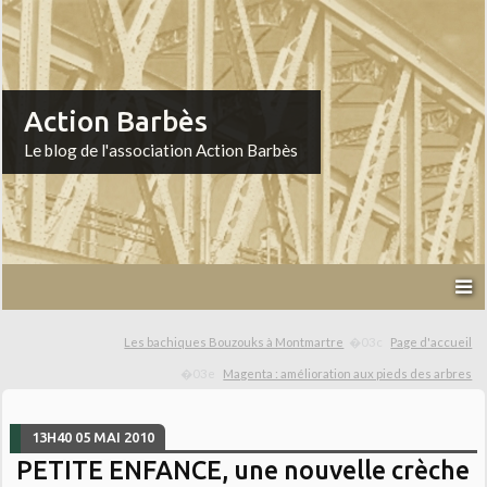
Action Barbès
Le blog de l'association Action Barbès
Les bachiques Bouzouks à Montmartre
Page d'accueil
Magenta : amélioration aux pieds des arbres
13H40
05
MAI 2010
PETITE ENFANCE, une nouvelle crèche