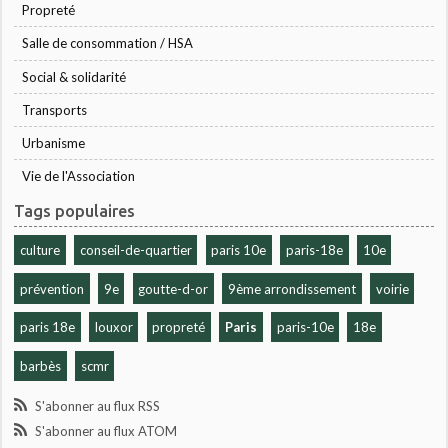
Propreté
Salle de consommation / HSA
Social & solidarité
Transports
Urbanisme
Vie de l'Association
Tags populaires
culture
conseil-de-quartier
paris 10e
paris-18e
10e
prévention
9e
goutte-d-or
9ème arrondissement
voirie
paris 18e
louxor
propreté
Paris
paris-10e
18e
barbès
scmr
S'abonner au flux RSS
S'abonner au flux ATOM