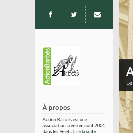
A
Le
À propos
Action Barbès est une
association créée en août 2001
dans les 9e et...
Lire la suite