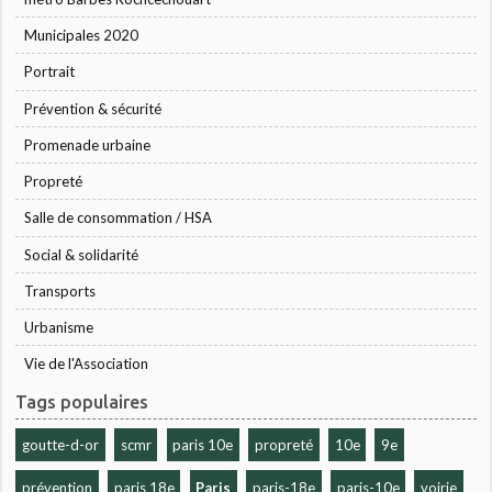
Municipales 2020
Portrait
Prévention & sécurité
Promenade urbaine
Propreté
Salle de consommation / HSA
Social & solidarité
Transports
Urbanisme
Vie de l'Association
Tags populaires
goutte-d-or
scmr
paris 10e
propreté
10e
9e
prévention
paris 18e
Paris
paris-18e
paris-10e
voirie