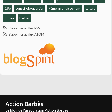
18e
conseil-de-quartier
9ème arrondissement
culture
louxor
barbès
S'abonner au flux RSS
S'abonner au flux ATOM
Action Barbès
Le blog de l'association Action Barbès