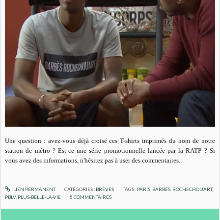
Une question : avez-vous déjà croisé ces T-shirts imprimés du nom de notre
station de métro ? Est-ce une série promotionnelle lancée par la RATP ? Si
vous avez des informations, n'hésitez pas à user des commentaires..
LIEN PERMANENT
CATÉGORIES :
BRÈVES
TAGS :
PARIS
,
BARBÈS
,
ROCHECHOUART
,
PBLV
,
PLUS-BELLE-LA-VIE
5
COMMENTAIRES