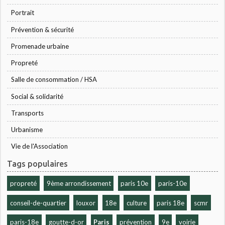
Portrait
Prévention & sécurité
Promenade urbaine
Propreté
Salle de consommation / HSA
Social & solidarité
Transports
Urbanisme
Vie de l'Association
Tags populaires
propreté
9ème arrondissement
paris 10e
paris-10e
conseil-de-quartier
louxor
18e
culture
paris 18e
scmr
paris-18e
goutte-d-or
Paris
prévention
9e
voirie