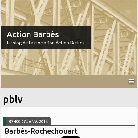
Action Barbès
Le blog de l'association Action Barbès
pblv
07H00
07
JANV. 2014
Barbès-Rochechouart