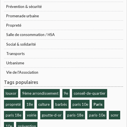
Prévention & sécurité
Promenade urbaine
Propreté
Salle de consommation / HSA
Social & solidarité
Transports
Urbanisme
Vie de l'Association
Tags populaires
louxor
9ème arrondissement
9e
conseil-de-quartier
propreté
18e
culture
barbès
paris 10e
Paris
paris 18e
voirie
goutte-d-or
paris-18e
paris-10e
scmr
10e
prévention