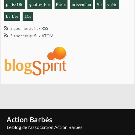
paris-18e
goutte-d-or
Paris
prévention
9e
voirie
barbès
10e
S'abonner au flux RSS
S'abonner au flux ATOM
Action Barbès
Le blog de l'association Action Barbès