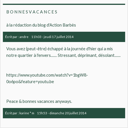
B O N N E S V A C A N C E S
à la rédaction du blog d'Action Barbès
Écrit par :
andre
11h03
-
jeudi 17
juillet 2014
Vous avez (peut-être) échappé à la journée d'hier qui a mis
notre quartier à l'envers....... Stressant, déprimant, désolant.......
https://www.youtube.com/watch?v=1bgW8-
0o6po&feature=youtu.be
Peace & bonnes vacances anyways.
Écrit par :
karine * m
15h53
-
dimanche 20
juillet 2014