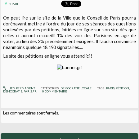
SHARE
On peut lire sur le site de la Ville que le Conseil de Paris pourra
dorénavant mettre à l'ordre du jour de ses séances des questions
soulevées par des pétitions, initiées en ligne sur son site dès que
celles-ci auront reccueilli 1% des voix des Parisiens en age de
voter, au lieu des 3% précédemment excigées. Il faudra convaincre
néanmoins quelque 18 190 signataires....
Le site des pétitions en ligne vous attend
ici
!
LIEN PERMANENT
CATÉGORIES :
DÉMOCRATIE LOCALE
TAGS :
PARIS
,
PÉTITION
,
DÉMOCRATIE
,
PARIS.FR
0
COMMENTAIRE
Les commentaires sont fermés.