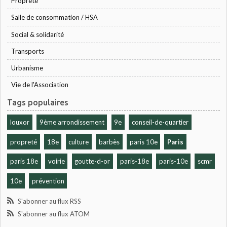
Propreté
Salle de consommation / HSA
Social & solidarité
Transports
Urbanisme
Vie de l'Association
Tags populaires
louxor
9ème arrondissement
9e
conseil-de-quartier
propreté
18e
culture
barbès
paris 10e
Paris
paris 18e
voirie
goutte-d-or
paris-18e
paris-10e
scmr
10e
prévention
S'abonner au flux RSS
S'abonner au flux ATOM