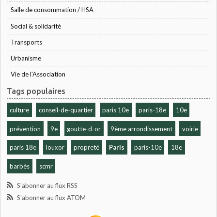
Salle de consommation / HSA
Social & solidarité
Transports
Urbanisme
Vie de l'Association
Tags populaires
culture
conseil-de-quartier
paris 10e
paris-18e
10e
prévention
9e
goutte-d-or
9ème arrondissement
voirie
paris 18e
louxor
propreté
Paris
paris-10e
18e
barbès
scmr
S'abonner au flux RSS
S'abonner au flux ATOM