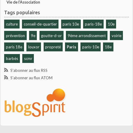
Vie de l'Association
Tags populaires
culture
conseil-de-quartier
paris 10e
paris-18e
10e
prévention
9e
goutte-d-or
9ème arrondissement
voirie
paris 18e
louxor
propreté
Paris
paris-10e
18e
barbès
scmr
S'abonner au flux RSS
S'abonner au flux ATOM